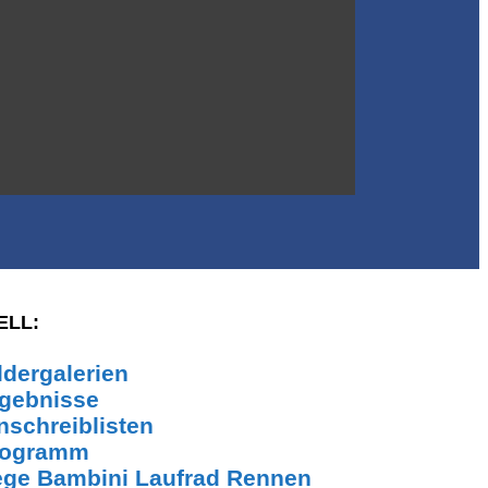
ELL:
ldergalerien
gebnisse
nschreiblisten
rogramm
ge Bambini Laufrad Rennen