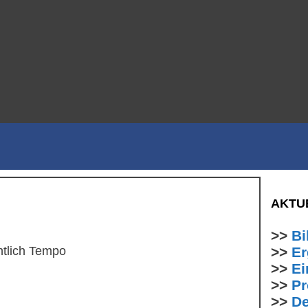
AKTU
>>
Bi
tlich Tempo
>>
Er
>>
Ei
>>
P
>>
De