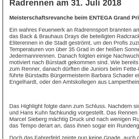
Radrennen am 31. Juli 2018
Meisterschaftsrevanche beim ENTEGA Grand Prix
Ein wahres Feuerwerk an Radrennsport brannten am
das Back & Brauhaus Drays die beteiligten Radcrac
Eliterennen in die Stadt geströmt, um den Profis zu
Temperaturen von über 35 Grad in der heißen Sonne
Jedermannrennen. Danach folgten einige Nachwuchsr
motiviert nach Bürstadt gekommen sind. Wie bereits
zum Renner, danach dürften die Juniors beim Fette
führte Bürstadts Bürgermeisterin Barbara Schader e
Engelhardt, oder den Amtskollegen aus Lampertheim
Das Highlight folgte dann zum Schluss. Nachdem si
und Hans Kuhn fachkundig vorgestellt. Das Rennen 
Marcel Sieberg mächtig Druck und nach wenigen Run
das Tempo derart an, dass ihnen sogar ein Runden
Doch das Fahrerfeld zeigte nun keine Gnade, auch 