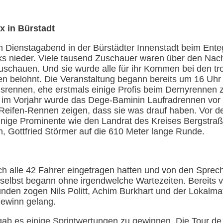
 in Bürstadt
 Dienstagabend in der Bürstädter Innenstadt beim Ente
ks nieder. Viele tausend Zuschauer waren über den Nac
zuschauen. Und sie wurde alle für ihr Kommen bei den tr
n belohnt. Die Veranstaltung begann bereits um 16 Uhr
ennen, ehe erstmals einige Profis beim Dernyrennen ze
 im Vorjahr wurde das Dege-Baminin Laufradrennen vor e
-Reifen-Rennen zeigen, dass sie was drauf haben. Vor d
inige Prominente wie den Landrat des Kreises Bergstraß
, Gottfried Störmer auf die 610 Meter lange Runde.
ch alle 42 Fahrer eingetragen hatten und von den Sprec
selbst begann ohne irgendwelche Wartezeiten. Bereits
den zogen Nils Politt, Achim Burkhart und der Lokalma
gewinn gelang.
gab es einige Sprintwertungen zu gewinnen. Die Tour de