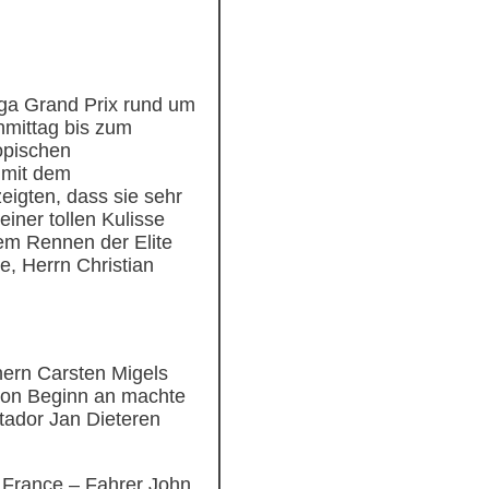
ga Grand Prix rund um
hmittag bis zum
opischen
 mit dem
igten, dass sie sehr
iner tollen Kulisse
em Rennen der Elite
e, Herrn Christian
hern Carsten Migels
 von Beginn an machte
tador Jan Dieteren
 France – Fahrer John